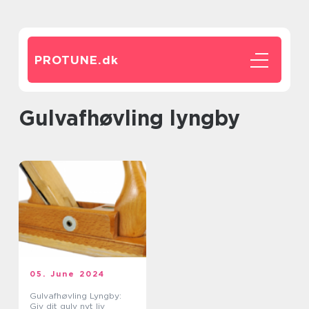
PROTUNE.
dk
gulvafhøvling lyngby
05. June 2024
Gulvafhøvling Lyngby:
Giv dit gulv nyt liv