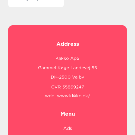
Address
web:
www.klikko.dk/
Menu
Ads