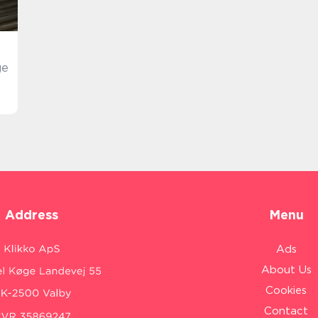
ge
Address
Menu
Ads
About Us
Cookies
Contact